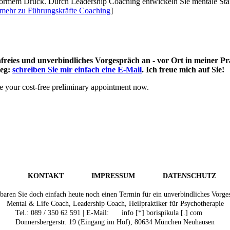
normem Druck. Durch Leadership Coaching entwickeln Sie mentale Stä
mehr zu Führungskräfte Coaching
]
nfreies und unverbindliches Vorgespräch an - vor Ort in meiner Pr
Weg:
schreiben Sie mir einfach eine E-Mail
. Ich freue mich auf Sie!
ke your cost-free preliminary appointment now.
KONTAKT
IMPRESSUM
DATENSCHUTZ
baren Sie doch einfach heute noch einen Termin für ein unverbindliches Vorge
Mental & Life Coach, Leadership Coach, Heilpraktiker für Psychotherapie
Tel.: 089 / 350 62 591 | E-Mail:
info [*] borispikula [.] com
Donnersbergerstr. 19 (Eingang im Hof), 80634 München Neuhausen