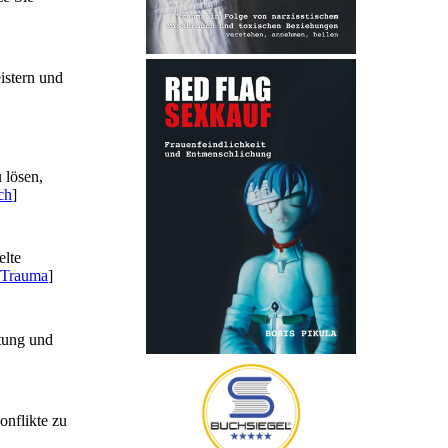
istern und
 lösen,
ch
]
elte
 Trauma
]
utung und
onflikte zu