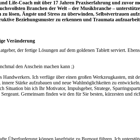
 und Life-Coach mit über 17 Jahren Praxiserfahrung und zuvor me
ruchsvollsten Branchen der Welt – der Musikbranche – unterstütze 
n zu lösen, Ängste und Stress zu überwinden, Selbstvertrauen auf
struktive Beziehungsmuster zu erkennen und Traumata aufzuarbeit
tige Veränderung
atgeber, der fertige Lösungen auf dem goldenen Tablett serviert. Eben
anchmal den Anschein machen kann ;)
es Handwerkers. Ich verfüge über einen großen Werkzeugkasten, mit de
, innere Stärke aufzubauen und neue Wahlmöglichkeiten zu entwickeln,
 Situation bin ich Ihr Motivator, Impulsgeber, Stratege, Sparringspart
 Sergeant. Gemeinsam finden wir den für Sie besten, kürzesten und ric
fte Überforderung können langfristig zu Burnout führen. Ich unterstüt