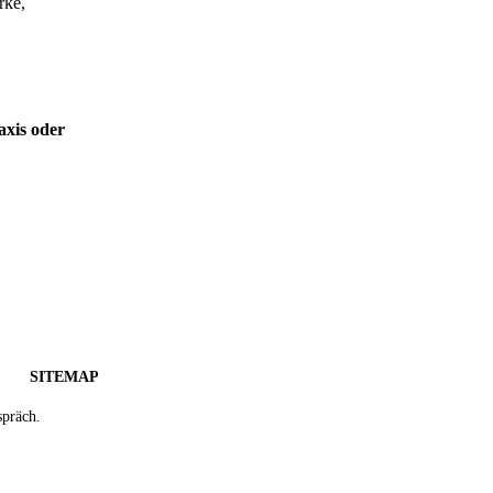
rke,
axis oder
SITEMAP
spräch.