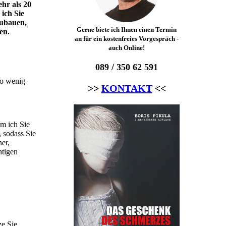
hr als 20
ich Sie
zubauen,
Gerne biete ich Ihnen einen Termin
en.
an für ein kostenfreies Vorgespräch -
auch Online!
089 / 350 62 591
so wenig
>>
KONTAKT
<<
m ich Sie
 sodass Sie
ner,
htigen
ze Sie