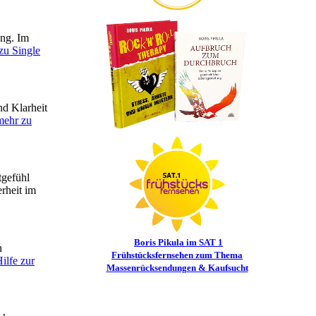
ung. Im
zu Single
nd Klarheit
mehr zu
tgefühl
rheit im
Boris Pikula im SAT 1
n
Frühstücksfernsehen zum Thema
ilfe zur
Massenrücksendungen & Kaufsucht