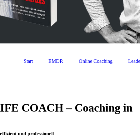
Start
EMDR
Online Coaching
Leade
FE COACH – Coaching in
ffizient und professionell