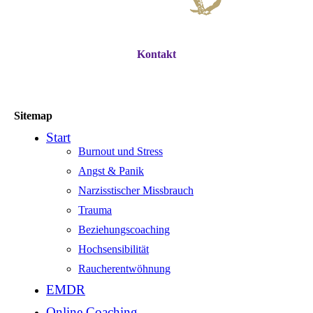
Kontakt
Sitemap
Start
Burnout und Stress
Angst & Panik
Narzisstischer Missbrauch
Trauma
Beziehungscoaching
Hochsensibilität
Raucherentwöhnung
EMDR
Online Coaching