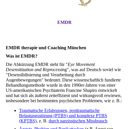
EMDR
EMDR therapie und Coaching München
Was ist EMDR?
Die Abkürzung EMDR steht für "
Eye Movement
Desensitization and Reprocessin
g", was auf Deutsch soviel wie
"Desensibilisierung und Verarbeitung durch
Augenbewegungen" bedeutet. Diese wissenschaftlich fundierte
Behandlungsmethode wurde in den 1990er-Jahren von einer
US-amerikanischen Psychiaterin Francine Shapiro entwickelt
und hat sich als äußerst zeiteffizient und wirkungsvoll erwiesen,
insbesondere bei bestimmten psychischen Problemen, wie z. B.:
Traumatische Erfahrungen, posttraumatische
Belastungsstörung (PTBS) und komplexe PTBS
(KPTBS)
, z. B.
durch narzisstischen Missbrauch
Ängste, Phobien und Panikattacken
(z.B. Angst vor